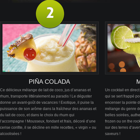
PIÑA COLADA
Ce délicieux mélange de lait de coco, jus d’ananas et
Un cocktail en direc
rhum, transporte littéralement au paradis ! Le déguster
qui se sert frappé pou
donne un avant-goût de vacances ! Exotique, il puise la
encenser la pointe 
puissance de son arôme dans la fraîcheur des ananas et
mélange du genre dé
du lait de coco, et dans le choix du rhum qui
belles soirées, auth
l’accompagne ! Mousseux, fondant et frais, décoré d’une
frozen ou on the roc
cerise confite, il se décline en mille recettes, « virgin » ou
sur des terres d’ave
alcoolisées !
saveurs !