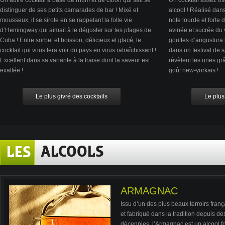
Un autre cocktail à base de rhum et de citron qui sait se
Un cocktail assez os
distinguer de ses petits camarades de bar ! Mixé et
alcool ! Réalisé dan
mousseux, il se sirote en se rappelant la folle vie
note lourde et forte 
d’Hemingway qui aimait à le déguster sur les plages de
avinée et sucrée du 
Cuba ! Entre sorbet et boisson, délicieux et glacé, le
gouttes d’angustura b
cocktail qui vous fera voir du pays en vous rafraîchissant !
dans un festival de 
Excellent dans sa variante à la fraise dont la saveur est
révèlent les unes g
exaltée !
goût new-yorkais !
Le plus givré des cocktails
Le plus
ALCOOLS
LES
ARMAGNAC
Issu d’un des plus beaux terroirs franç
et fabriqué dans la tradition depuis de
décennies, l’Armagnac est un alcool fo