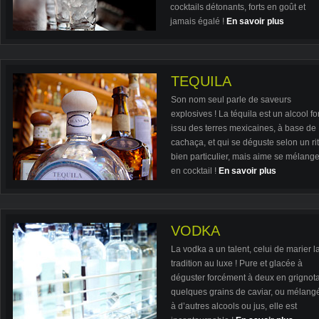
cocktails détonants, forts en goût et
jamais égalé !
En savoir plus
TEQUILA
Son nom seul parle de saveurs
explosives ! La téquila est un alcool for
issu des terres mexicaines, à base de
cachaça, et qui se déguste selon un ri
bien particulier, mais aime se mélange
en cocktail !
En savoir plus
VODKA
La vodka a un talent, celui de marier l
tradition au luxe ! Pure et glacée à
déguster forcément à deux en grignot
quelques grains de caviar, ou mélang
à d’autres alcools ou jus, elle est